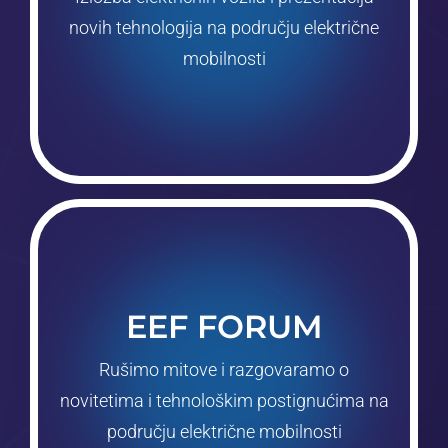
mjestu razgledati aktualnu ponudu
novih tehnologija na području električne
Festivala
moći će na jednom
mobilnosti
Posjetitelji
Electric EVolution
odlučite li se za kupnju električnog vozila.
prednostima koje biste trebali znati
EEF FORUM
mogućnostima subvencija i ostalim
načinima punjenja, infrastrukturi,
Rušimo mitove i razgovaramo o
Saznajte sve o električnim vozilima,
novitetima i tehnološkim postignućima na
području električne mobilnosti
mobilnosti široj javnosti.