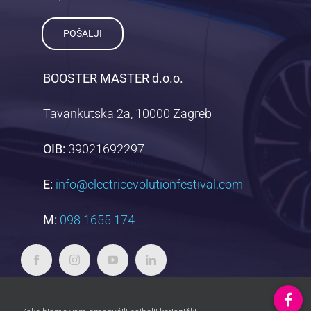
POŠALJI
BOOSTER MASTER d.o.o.
Tavankutska 2a, 10000 Zagreb
OIB:
39021692297
E:
info@electricevolutionfestival.com
M:
098 1655 174