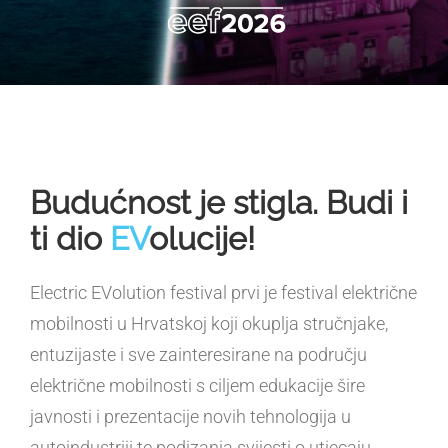
Budućnost je stigla. Budi i
ti dio
EV
olucije!
Electric EVolution festival prvi je festival električne
mobilnosti u Hrvatskoj koji okuplja stručnjake,
entuzijaste i sve zainteresirane na području
električne mobilnosti s ciljem edukacije šire
javnosti i prezentacije novih tehnologija u
autoindustriji te podizanja svijesti o utjecaju